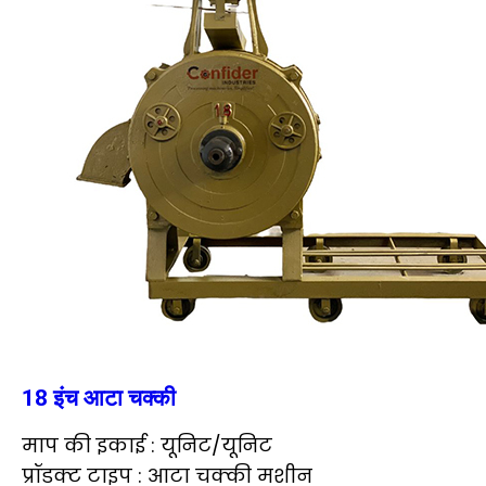
18 इंच आटा चक्की
माप की इकाई : यूनिट/यूनिट
प्रॉडक्ट टाइप : आटा चक्की मशीन