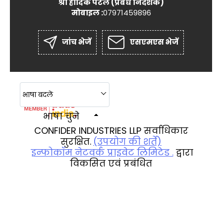
श्री हार्दिक पटेल
(
प्रबंध निदेशक
)
मोबाइल :
07971459896
जांच भेजें
एसएमएस भेजें
भाषा बदलें
भाषा चुने
CONFIDER INDUSTRIES LLP सर्वाधिकार
सुरक्षित.
(उपयोग की शर्तें)
इन्फोकॉम नेटवर्क प्राइवेट लिमिटेड .
द्वारा
विकसित एवं प्रबंधित