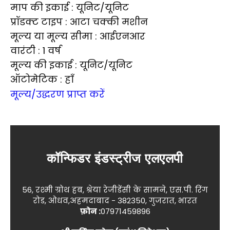
माप की इकाई : यूनिट/यूनिट
प्रॉडक्ट टाइप : आटा चक्की मशीन
मूल्य या मूल्य सीमा : आईएनआर
वारंटी : 1 वर्ष
मूल्य की इकाई : यूनिट/यूनिट
ऑटोमेटिक : हाँ
मूल्य/उद्धरण प्राप्त करें
कॉन्फिडर इंडस्ट्रीज एलएलपी
56, रश्मी ग्रोथ हब, श्रेया रेजीडेंसी के सामने, एस.पी. रिंग
रोड, ओधव,अहमदाबाद - 382350, गुजरात, भारत
फ़ोन :
07971459896