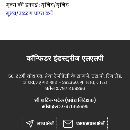
मूल्य की इकाई : यूनिट/यूनिट
मूल्य/उद्धरण प्राप्त करें
कॉन्फिडर इंडस्ट्रीज एलएलपी
56, रश्मी ग्रोथ हब, श्रेया रेजीडेंसी के सामने, एस.पी. रिंग रोड,
ओधव,अहमदाबाद - 382350, गुजरात, भारत
फ़ोन :
07971459896
श्री हार्दिक पटेल
(
प्रबंध निदेशक
)
मोबाइल :
07971459896
जांच भेजें
एसएमएस भेजें