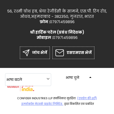
56, रश्मी ग्रोथ हब, श्रेया रेजीडेंसी के सामने, एस.पी. रिंग रोड,
ओधव,अहमदाबाद - 382350, गुजरात, भारत
फ़ोन :
07971459896
श्री हार्दिक पटेल
(
प्रबंध निदेशक
)
मोबाइल :
07971459896
जांच भेजें
एसएमएस भेजें
भाषा चुने
भाषा बदलें
CONFIDER INDUSTRIES LLP सर्वाधिकार सुरक्षित.
(उपयोग की शर्तें)
इन्फोकॉम नेटवर्क प्राइवेट लिमिटेड .
द्वारा विकसित एवं प्रबंधित