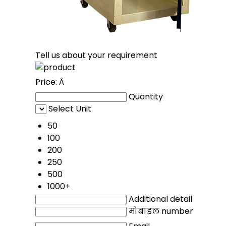
Tell us about your requirement
Price:
Â
Quantity
Select Unit
50
100
200
250
500
1000+
Additional detail
मोबाइल number